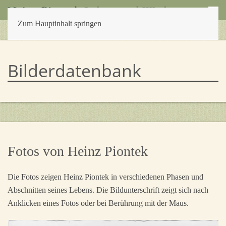
Zum Hauptinhalt springen
Bilderdatenbank
Fotos von Heinz Piontek
Die Fotos zeigen Heinz Piontek in verschiedenen Phasen und
Abschnitten seines Lebens. Die Bildunterschrift zeigt sich nach
Anklicken eines Fotos oder bei Berührung mit der Maus.