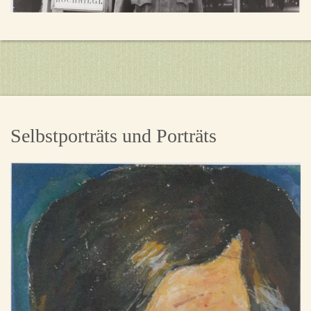
Selbstporträts und Porträts