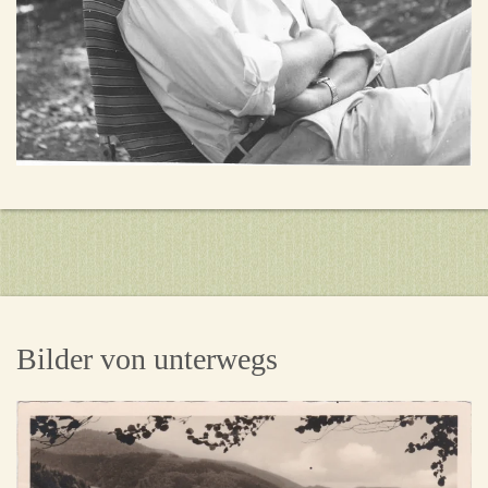
Bilder von unterwegs